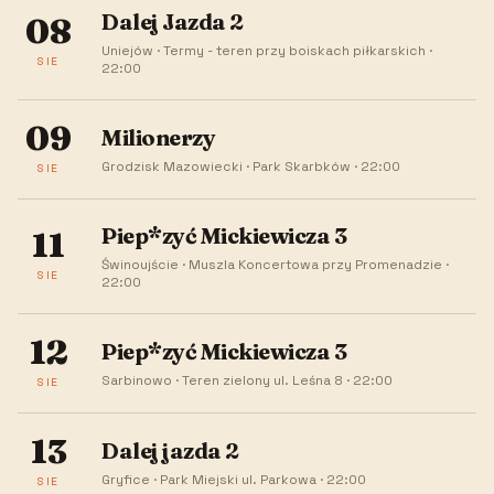
Dalej Jazda 2
08
Uniejów
·
Termy - teren przy boiskach piłkarskich
·
SIE
22:00
09
Milionerzy
Grodzisk Mazowiecki
·
Park Skarbków
·
22:00
SIE
Piep*zyć Mickiewicza 3
11
Świnoujście
·
Muszla Koncertowa przy Promenadzie
·
SIE
22:00
12
Piep*zyć Mickiewicza 3
Sarbinowo
·
Teren zielony ul. Leśna 8
·
22:00
SIE
13
Dalej jazda 2
Gryfice
·
Park Miejski ul. Parkowa
·
22:00
SIE