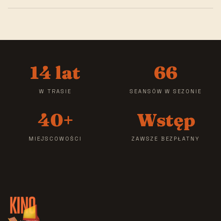
14 lat
66
W TRASIE
SEANSÓW W SEZONIE
40+
Wstęp
MIEJSCOWOŚCI
ZAWSZE BEZPŁATNY